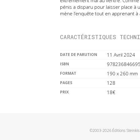
extrêmement mal au ventre. Comme 
pénis a disparu pour laisser place à 
mène l’enquête tout en apprenant à 
CARACTÉRISTIQUES TECHN
11 Avril 2024
DATE DE PARUTION
97823684669
ISBN
190 x 260 mm
FORMAT
128
PAGES
18€
PRIX
©2003-2026 Éditions Steinkis