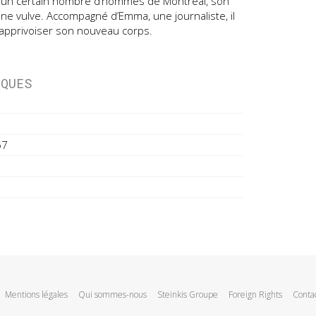
un certain nombre d’hommes de Montréal, son
une vulve. Accompagné d’Emma, une journaliste, il
apprivoiser son nouveau corps.
IQUES
57
Mentions légales
Qui sommes-nous
Steinkis Groupe
Foreign Rights
Conta