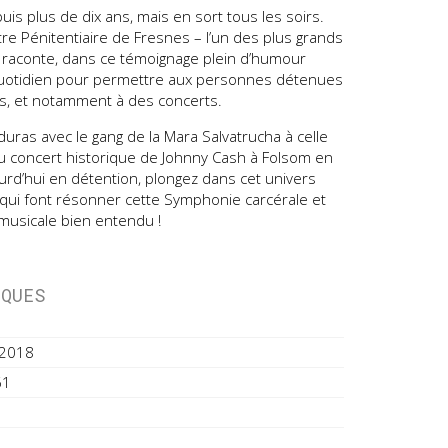
is plus de dix ans, mais en sort tous les soirs.
re Pénitentiaire de Fresnes – l’un des plus grands
s raconte, dans ce témoignage plein d’humour
uotidien pour permettre aux personnes détenues
les, et notamment à des concerts.
ras avec le gang de la Mara Salvatrucha à celle
du concert historique de Johnny Cash à Folsom en
urd’hui en détention, plongez dans cet univers
ui font résonner cette Symphonie carcérale et
musicale bien entendu !
IQUES
 2018
61