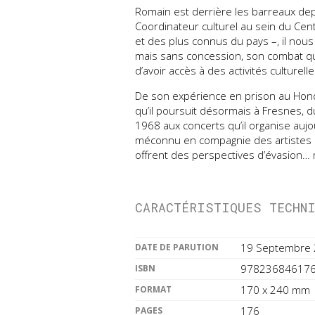
Romain est derrière les barreaux depu
Coordinateur culturel au sein du Cent
et des plus connus du pays –, il nou
mais sans concession, son combat q
d’avoir accès à des activités culturel
De son expérience en prison au Hondu
qu’il poursuit désormais à Fresnes, 
1968 aux concerts qu’il organise aujo
méconnu en compagnie des artistes q
offrent des perspectives d’évasion… 
CARACTÉRISTIQUES TECHN
19 Septembre
DATE DE PARUTION
97823684617
ISBN
170 x 240 mm
FORMAT
176
PAGES