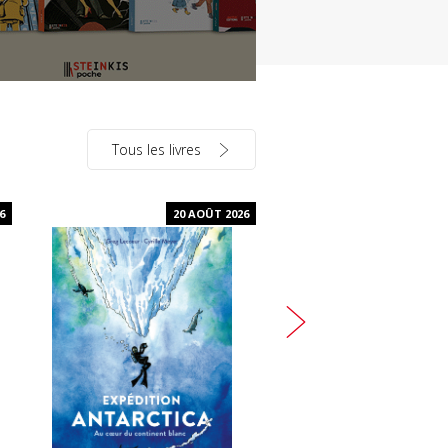
Tous les livres
6
20 AOÛT 2026
11 J