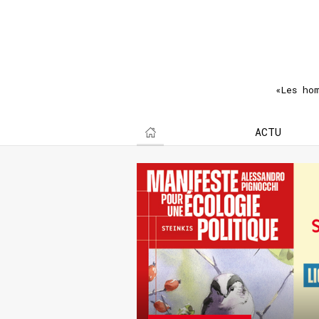
«Les ho
ACTU