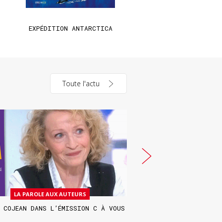
EXPÉDITION ANTARCTICA
UNE HISTOIRE DES RÉSI
NOIRES AMÉRICAIN
Toute l'actu
LA PAROLE AUX AUTEURS
LA PAROLE AUX
 COJEAN DANS L’ÉMISSION C À VOUS
COOKIE KALKAIR TÉM