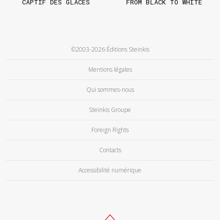
CAPTIF DES GLACES
FROM BLACK TO WHITE
©2003-2026 Éditions Steinkis
Mentions légales
Qui sommes-nous
Steinkis Groupe
Foreign Rights
Contacts
Accessibilité numérique