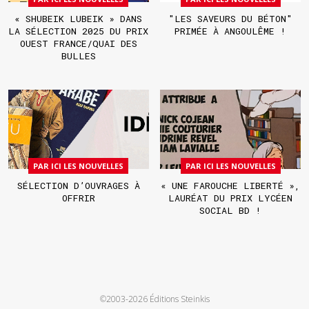
« SHUBEIK LUBEIK » DANS
"LES SAVEURS DU BÉTON"
LA SÉLECTION 2025 DU PRIX
PRIMÉE À ANGOULÊME !
OUEST FRANCE/QUAI DES
BULLES
PAR ICI LES NOUVELLES
PAR ICI LES NOUVELLES
SÉLECTION D’OUVRAGES À
« UNE FAROUCHE LIBERTÉ »,
OFFRIR
LAURÉAT DU PRIX LYCÉEN
SOCIAL BD !
©2003-2026 Éditions Steinkis