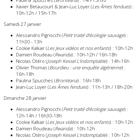
Paulina Spucches (
Brontëana
) : 14h-15h30
Xavier Betaucourt & Jean-Luc Loyer (
Les Âmes fendues
) :
10h-12h / 15h-17h
Samedi 27 janvier
Alessandro Pignocchi (
Petit traité d’écologie sauvage
) :
11h30 - 13h
Cookie Kalkair (
Les Jeux vidéos et nos enfants
) : 10h-12h
Damien Roudeau (
Rwanda
) : 10h-12h / 16h-18h
Nicolas Otéro (
Joseph Kessel L’indomptable
) : 14h-16h
Olivier Thomas (
Bourdieu : une enquête algérienne
) :
16h-18h
Paulina Spucches (
Brontëana
) : 16h-18h
Jean-Luc Loyer (
Les Âmes fendues
) : 11h-13h / 18h-20h
Dimanche 28 janvier
Alessandro Pignocchi (
Petit traité d’écologie sauvage
) :
12h-14h / 16h30-18h
Cookie Kalkair (
Les Jeux vidéos et nos enfants
) : 10h-12h
Damien Roudeau (
Rwanda
) : 10h-12h
Nicolas Otéro (
Joseph Kessel L’indomptable
) : 10h-12h