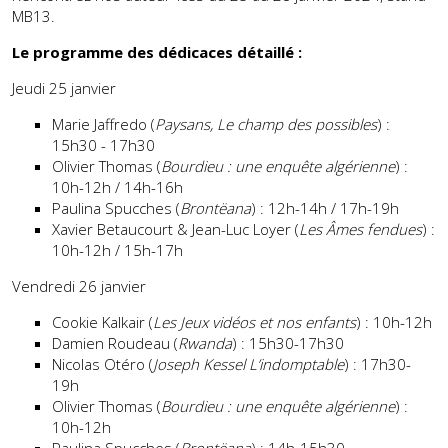
MB13.
Le programme des dédicaces détaillé :
Jeudi 25 janvier
Marie Jaffredo (
Paysans, Le champ des possibles
) :
15h30 - 17h30
Olivier Thomas (
Bourdieu : une enquête algérienne
) :
10h-12h / 14h-16h
Paulina Spucches (
Brontëana
) : 12h-14h / 17h-19h
Xavier Betaucourt & Jean-Luc Loyer (
Les Âmes fendues
) :
10h-12h / 15h-17h
Vendredi 26 janvier
Cookie Kalkair (
Les Jeux vidéos et nos enfants
) : 10h-12h
Damien Roudeau (
Rwanda
) : 15h30-17h30
Nicolas Otéro (
Joseph Kessel L’indomptable
) : 17h30-
19h
Olivier Thomas (
Bourdieu : une enquête algérienne
) :
10h-12h