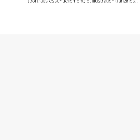
(portraits essentiellement) et illustration (fanzines).